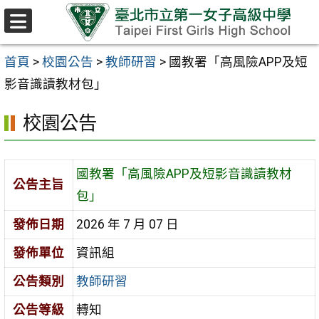
跳至主要內容區
選
單
首頁
>
校園公告
>
教師研習
>
國教署「高風險APP及短
影音識讀教材包」
校園公告
國教署「高風險APP及短影音識讀教材
公告主旨
包」
發佈日期
2026 年 7 月 07 日
發佈單位
資訊組
公告類別
教師研習
公告等級
轉知