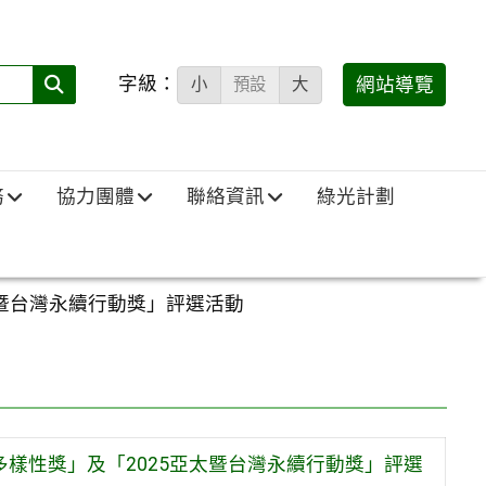
字級：
送出
網站導覽
小
預設
大
搜
尋
(必
務
協力團體
聯絡資訊
綠光計劃
填)：
太暨台灣永續行動獎」評選活動
多樣性獎」及「2025亞太暨台灣永續行動獎」評選