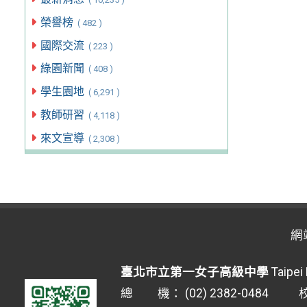
榮譽榜
( 482 )
國際交流
( 223 )
綠園新聞
( 408 )
學生園地
( 6,291 )
教師研習
( 4,118 )
來文宣導
( 2,308 )
網
臺北市立第一女子高級中學
Taipei 
總 機： (02) 2382-0484 校安