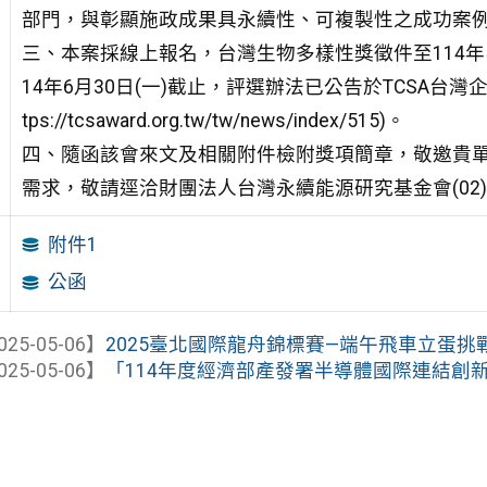
部門，與彰顯施政成果具永續性、可複製性之成功案
三、本案採線上報名，台灣生物多樣性獎徵件至114年5
14年6月30日(一)截止，評選辦法已公告於TCSA台
tps://tcsaward.org.tw/tw/news/index/515)。
四、隨函該會來文及相關附件檢附獎項簡章，敬邀貴
需求，敬請逕洽財團法人台灣永續能源研究基金會(02)276
附件1
公函
025-05-06】
2025臺北國際龍舟錦標賽—端午飛車立蛋挑
025-05-06】
「114年度經濟部產發署半導體國際連結創新賦