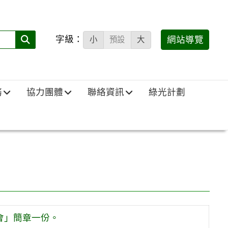
字級：
送出
網站導覽
小
預設
大
搜
尋
(必
務
協力團體
聯絡資訊
綠光計劃
填)：
會」簡章一份。