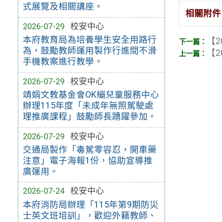
式展覽及相關講座。
相關附件
2026-07-29
校安中心
本府教育局為培養學生安全用路行
【2
為，鼓勵教師運用製作行進間不滑
【2
手機教案進行教學。
2026-07-29
校安中心
靖娟文教基金會OK繃兒童服務中心
辦理115年度「未成年無照駕駛處
理推廣課程」鼓勵師長踴躍參加。
2026-07-29
校安中心
交通局製作「毒駕零容忍，開車藥
注意」電子海報1份，協助宣導推
廣運用。
2026-07-24
校安中心
本府消防局辦理「115年第9期防災
士英文班培訓」，歡迎外籍教師、