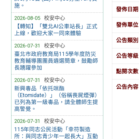
施。
發佈日期
2026-08-05
校安中心
發佈單位
【轉知】「雙北AI公車站長」正式
上線，歡迎大家一同來體驗
公告類別
2026-07-31
校安中心
臺北市政府教育局115學年度防災
公告等級
教育輔導團團員遴選簡章，鼓勵師
長踴躍參加
點閱次數
2026-07-31
校安中心
公告內容
新興毒品「依托咪酯
（Etomidate）」（俗稱喪屍煙彈）
已列為第一級毒品，請全體師生提
高警覺。
2026-07-31
校安中心
115年同志公民活動「幸符製造
所：與同志青少年一起長大」互動