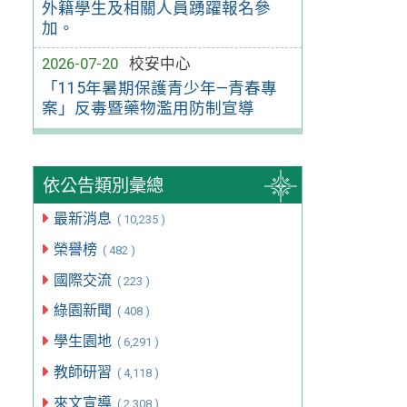
外籍學生及相關人員踴躍報名參
加。
2026-07-20
校安中心
「115年暑期保護青少年—青春專
案」反毒暨藥物濫用防制宣導
依公告類別彙總
最新消息
( 10,235 )
榮譽榜
( 482 )
國際交流
( 223 )
綠園新聞
( 408 )
學生園地
( 6,291 )
教師研習
( 4,118 )
來文宣導
( 2,308 )