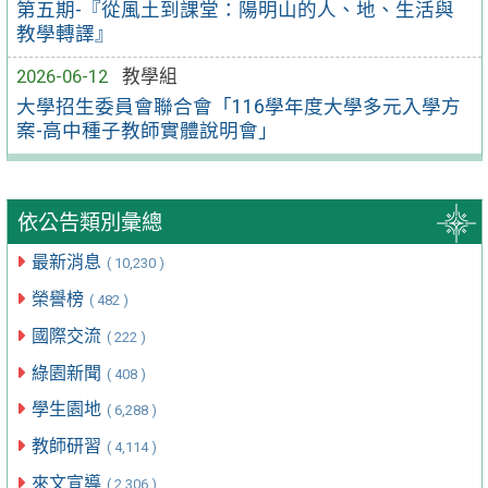
第五期-『從風土到課堂：陽明山的人、地、生活與
教學轉譯』
2026-06-12
教學組
大學招生委員會聯合會「116學年度大學多元入學方
案-高中種子教師實體說明會」
依公告類別彙總
最新消息
( 10,230 )
榮譽榜
( 482 )
國際交流
( 222 )
綠園新聞
( 408 )
學生園地
( 6,288 )
教師研習
( 4,114 )
來文宣導
( 2,306 )