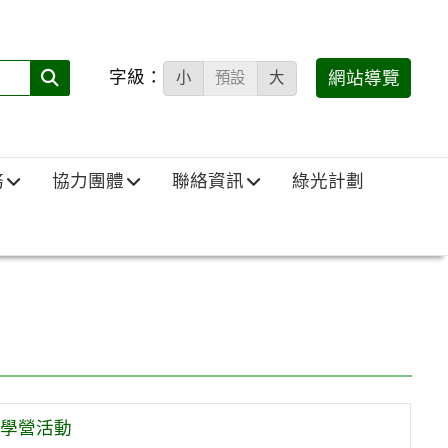
字級：
送出
網站導覽
小
預設
大
搜
尋
(必
務
協力團體
聯絡資訊
綠光計劃
填)：
學營活動