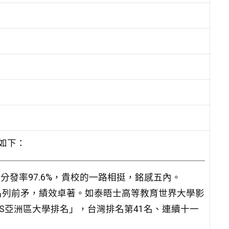
明如下：
薦分發率97.6%，貴校的一路相挺，銘感五內。
名列前矛，績效卓著。如泰晤士高等教育世界大學影
5「QS亞洲區大學排名」，台灣排名第41名、連續十一