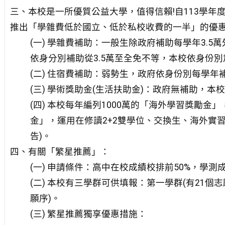
三、本校是一所優質公益大學，值得信賴!自113學
推出「學雜費低於國立、低於私校收費的一半」的優
(一) 學雜費補助：一般生除政府補助每學年3.5
依身分別補助從3.5萬至全免不等，本校依身份別
(二) 住宿費補助：弱勢生，政府依身份別每學年補
(三) 學術獎助金(生活扶助金)：政府無補助，本
(四) 本校每年編列1000萬的「海外學習獎勵金
金」，運用在修讀2+2雙學位、交換生、海外實
告)。
四、有關「繁星推薦」：
(一) 申請條件：高中在校成績校排前50%，學
(二) 本校有三學群可供填報：第一學群(有21個志
願序)。
(三) 繁星推薦獨享優惠措施：