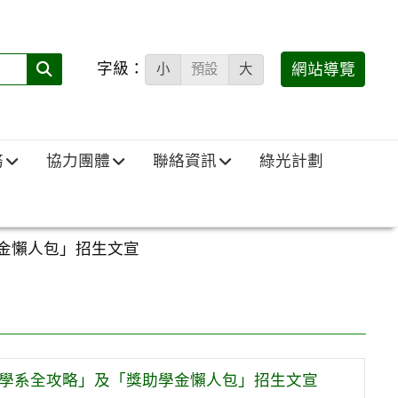
字級：
送出
網站導覽
小
預設
大
搜
尋
(必
務
協力團體
聯絡資訊
綠光計劃
填)：
金懶人包」招生文宣
「學系全攻略」及「獎助學金懶人包」招生文宣