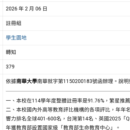
2026 年 2 月 06 日
註冊組
學生園地
轉知
379
依據
南華大學
南華就字第1150200183號函辦理。說
一、本校在114學年度整體註冊率是91.76%，繁星推
二、本校國內外高等教育評比機構的各項評比，年年
響力排名全球401-600名，台灣第14名、英國202
年獲教育部設置國家級「教育部生命教育中心」。