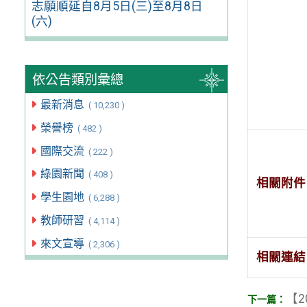
志願順延自8月5日(三)至8月8日
(六)
依公告類別彙總
最新消息
( 10,230 )
榮譽榜
( 482 )
國際交流
( 222 )
綠園新聞
( 408 )
相關附件
學生園地
( 6,288 )
教師研習
( 4,114 )
來文宣導
( 2,306 )
相關連結
【2