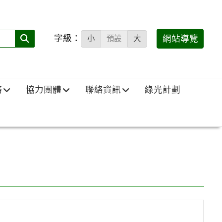
字級：
送出
網站導覽
小
預設
大
搜
尋
(必
務
協力團體
聯絡資訊
綠光計劃
填)：