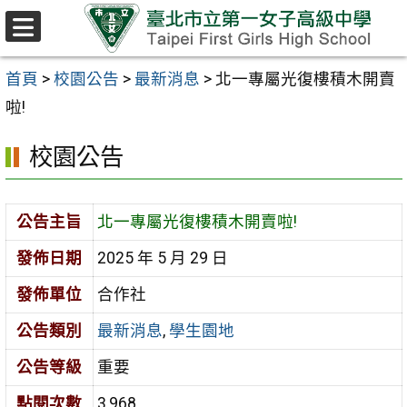
跳至主要內容區
選
單
首頁
>
校園公告
>
最新消息
>
北一專屬光復樓積木開賣
啦!
校園公告
公告主旨
北一專屬光復樓積木開賣啦!
發佈日期
2025 年 5 月 29 日
發佈單位
合作社
公告類別
最新消息
,
學生園地
公告等級
重要
點閱次數
3,968