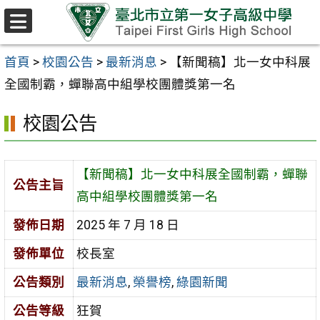
跳至主要內容區
選
單
首頁
>
校園公告
>
最新消息
>
【新聞稿】北一女中科展
全國制霸，蟬聯高中組學校團體獎第一名
校園公告
【新聞稿】北一女中科展全國制霸，蟬聯
公告主旨
高中組學校團體獎第一名
發佈日期
2025 年 7 月 18 日
發佈單位
校長室
公告類別
最新消息
,
榮譽榜
,
綠園新聞
公告等級
狂賀