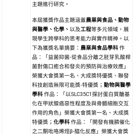
主題進行研究。
本屆獲獎作品主題涵蓋
農業與食品、動物
與醫學、化學、
以及
工程
等多元領域，展
現學生跨學科的思考能力與實作精神。以
下為獲獎名單摘要：
農業與食品學科
作
品：「益菌抑菌-從食品分離之胚芽乳酸桿
菌對傷口癒合和發炎的預防與治療效應」
榮獲大會獎第一名、大成獎特優獎、聯發
科技創造無限可能獎-特優獎；
動物與醫學
學科
作品：「以SLC35C1探討蛋白質醣基
化在甲狀腺癌惡性程度及與骨髓細胞交互
作用的角色」榮獲大會獎第一名、大成獎
特優獎；
化學科
作品：「開發有機膦催化
之二酮吡咯烯烴β-醯化反應」榮獲大會獎