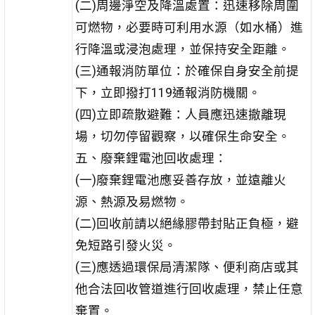
(二)周邊淨空及降溫處置：迅速移除周圍
可燃物，必要時可利用水源（如水桶）進
行降溫或浸泡處理，並保持安全距離。
(三)通報消防單位：於確保自身安全前提
下，立即撥打119通報消防機關。
(四)立即疏散避難：人員應迅速撤離現
場，切勿停留觀察，以確保生命安全。
五、廢棄鋰電池回收處理：
(一)廢棄鋰電池應妥善存放，並遠離火
源、熱源及易燃物。
(二)回收前請以絕緣膠帶封貼正負極，避
免短路引發火災。
(三)應透過環保局清潔隊、便利商店或其
他合法回收管道進行回收處理，禁止任意
棄置。