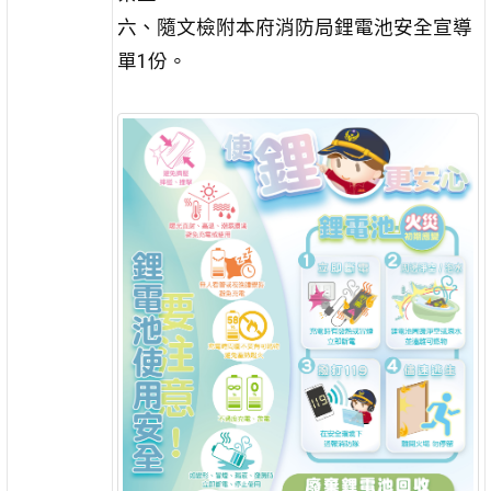
六、隨文檢附本府消防局鋰電池安全宣導
單1份。