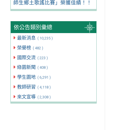
師生鄉土歌謠比賽」榮獲佳績！！
依公告類別彙總
最新消息
( 10,235 )
榮譽榜
( 482 )
國際交流
( 223 )
綠園新聞
( 408 )
學生園地
( 6,291 )
教師研習
( 4,118 )
來文宣導
( 2,308 )