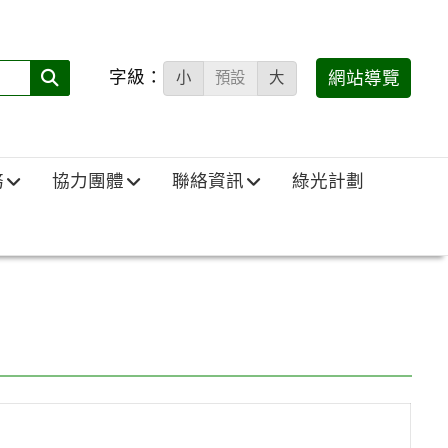
字級：
送出
網站導覽
小
預設
大
搜
尋
(必
務
協力團體
聯絡資訊
綠光計劃
填)：