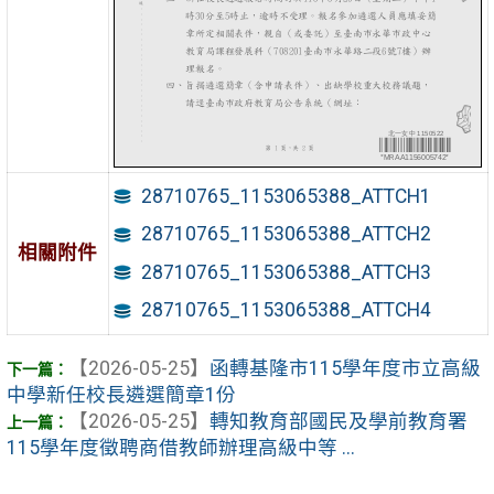
28710765_1153065388_ATTCH1
28710765_1153065388_ATTCH2
相關附件
28710765_1153065388_ATTCH3
28710765_1153065388_ATTCH4
【2026-05-25】
函轉基隆市115學年度市立高級
中學新任校長遴選簡章1份
【2026-05-25】
轉知教育部國民及學前教育署
115學年度徵聘商借教師辦理高級中等 ...