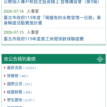
公教個人專戶制自主投資線上 宣導講習會（第3場）
2026-07-16
人事室
臺北市政府115年度「萌寵有約水教堂情一日遊」單
身聯誼活動實施計畫
2026-07-15
人事室
臺北市政府115年度員工休閒保齡球聯誼賽
依公告類別彙總
最新消息
( 10,235 )
榮譽榜
( 482 )
國際交流
( 223 )
綠園新聞
( 408 )
學生園地
( 6,291 )