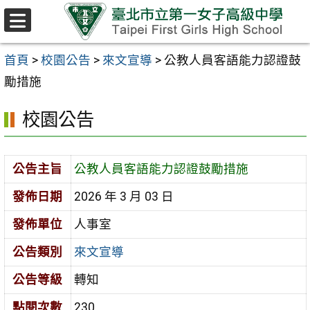
跳至主要內容區
選
單
首頁
>
校園公告
>
來文宣導
>
公教人員客語能力認證鼓
勵措施
校園公告
公告主旨
公教人員客語能力認證鼓勵措施
發佈日期
2026 年 3 月 03 日
發佈單位
人事室
公告類別
來文宣導
公告等級
轉知
點閱次數
230