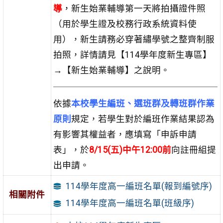
導
，
新生始業輔導第一天將拍攝證件照
（用於學生證及校務行政系統資料使
用），新生請務必穿著繡學號之整齊制服
拍照，詳情請見【114學年度新生專區】
→【新生始業輔導】之說明。
依據
本校學生編班、選班群及轉班群作業
原則
規定，若學生對於編班作業結果認為
有影響其權益者，應填寫「申訴申請
表」，於
8/15(五)中午12:00前
向註冊組提
出申請。
114學年度高一編班名單(報到編號序)
相關附件
114學年度高一編班名單(班級序)