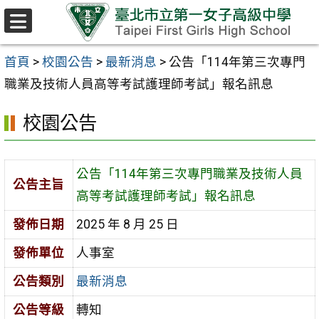
跳至主要內容區
選
單
首頁
>
校園公告
>
最新消息
>
公告「114年第三次專門
職業及技術人員高等考試護理師考試」報名訊息
校園公告
公告「114年第三次專門職業及技術人員
公告主旨
高等考試護理師考試」報名訊息
發佈日期
2025 年 8 月 25 日
發佈單位
人事室
公告類別
最新消息
公告等級
轉知