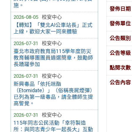
施。
發佈日期
2026-08-05
校安中心
發佈單位
【轉知】「雙北AI公車站長」正式
上線，歡迎大家一同來體驗
公告類別
2026-07-31
校安中心
臺北市政府教育局115學年度防災
公告等級
教育輔導團團員遴選簡章，鼓勵師
長踴躍參加
點閱次數
2026-07-31
校安中心
公告內容
新興毒品「依托咪酯
（Etomidate）」（俗稱喪屍煙彈）
已列為第一級毒品，請全體師生提
高警覺。
2026-07-31
校安中心
115年同志公民活動「幸符製造
所：與同志青少年一起長大」互動