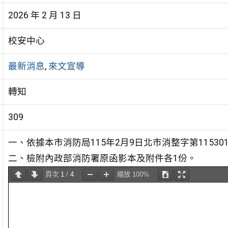
2026 年 2 月 13 日
校安中心
最新消息
,
來文宣導
轉知
309
一、依據本市消防局115年2月9日北市消整字第115301
二、檢附內政部消防署原函影本及附件各1份。
頁次
1
/
4
縮放
100%