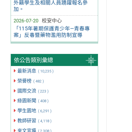
外籍學生及相關人員踴躍報名參
加。
2026-07-20
校安中心
「115年暑期保護青少年—青春專
案」反毒暨藥物濫用防制宣導
依公告類別彙總
最新消息
( 10,235 )
榮譽榜
( 482 )
國際交流
( 223 )
綠園新聞
( 408 )
學生園地
( 6,291 )
教師研習
( 4,118 )
來文宣導
( 2,308 )