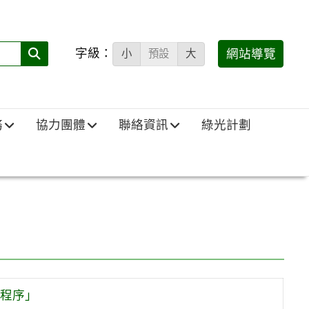
字級：
送出
網站導覽
小
預設
大
搜
尋
(必
務
協力團體
聯絡資訊
綠光計劃
填)：
程序」