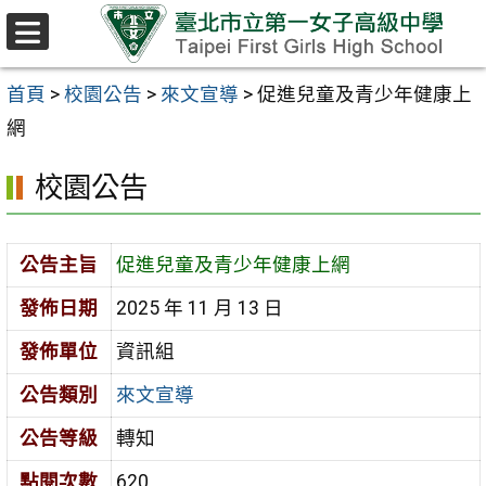
跳至主要內容區
選
單
首頁
>
校園公告
>
來文宣導
>
促進兒童及青少年健康上
網
校園公告
公告主旨
促進兒童及青少年健康上網
發佈日期
2025 年 11 月 13 日
發佈單位
資訊組
公告類別
來文宣導
公告等級
轉知
點閱次數
620