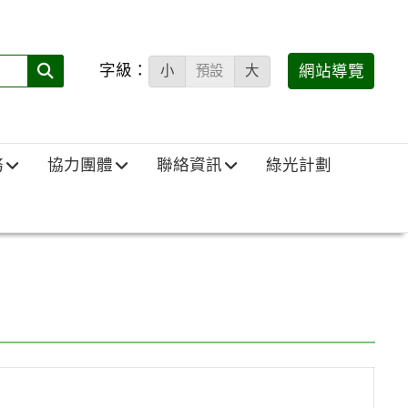
字級：
送出
網站導覽
小
預設
大
搜
尋
(必
務
協力團體
聯絡資訊
綠光計劃
填)：