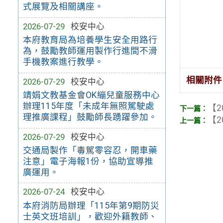
式展覽及相關講座。
2026-07-29
校安中心
本府教育局為培養學生安全用路行
為，鼓勵教師運用製作行進間不滑
手機教案進行教學。
相關附件
2026-07-29
校安中心
靖娟文教基金會OK繃兒童服務中心
辦理115年度「未成年無照駕駛處
【2
理推廣課程」鼓勵師長踴躍參加。
【2
2026-07-29
校安中心
交通局製作「毒駕零容忍，開車藥
注意」電子海報1份，協助宣導推
廣運用。
2026-07-24
校安中心
本府消防局辦理「115年第9期防災
士英文班培訓」，歡迎外籍教師、