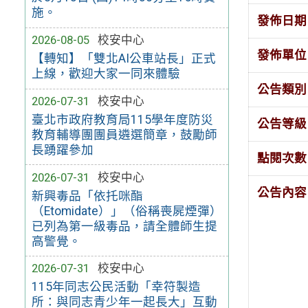
施。
發佈日期
2026-08-05
校安中心
發佈單位
【轉知】「雙北AI公車站長」正式
上線，歡迎大家一同來體驗
公告類別
2026-07-31
校安中心
臺北市政府教育局115學年度防災
公告等級
教育輔導團團員遴選簡章，鼓勵師
長踴躍參加
點閱次數
2026-07-31
校安中心
公告內容
新興毒品「依托咪酯
（Etomidate）」（俗稱喪屍煙彈）
已列為第一級毒品，請全體師生提
高警覺。
2026-07-31
校安中心
115年同志公民活動「幸符製造
所：與同志青少年一起長大」互動