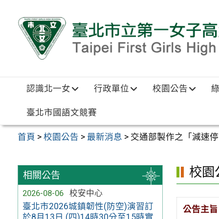
跳至主要內容區
認識北一女
行政單位
校園公告
臺北市國語文競賽
首頁
>
校園公告
>
最新消息
>
交通部製作之「減速停
校園
相關公告
2026-08-06
校安中心
臺北市2026城鎮韌性(防空)演習訂
公告主旨
於8月13日 (四)14時30分至15時實