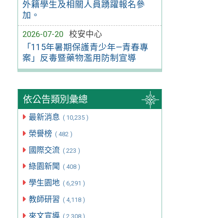
外籍學生及相關人員踴躍報名參
加。
2026-07-20
校安中心
「115年暑期保護青少年—青春專
案」反毒暨藥物濫用防制宣導
依公告類別彙總
最新消息
( 10,235 )
榮譽榜
( 482 )
國際交流
( 223 )
綠園新聞
( 408 )
學生園地
( 6,291 )
教師研習
( 4,118 )
來文宣導
( 2,308 )