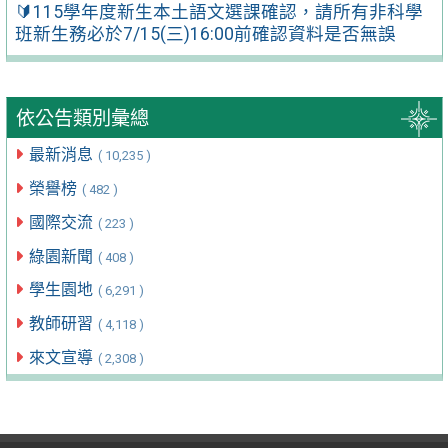
🔰115學年度新生本土語文選課確認，請所有非科學
班新生務必於7/15(三)16:00前確認資料是否無誤
依公告類別彙總
最新消息
( 10,235 )
榮譽榜
( 482 )
國際交流
( 223 )
綠園新聞
( 408 )
學生園地
( 6,291 )
教師研習
( 4,118 )
來文宣導
( 2,308 )