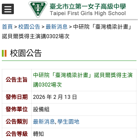
跳至主要內容區
選
單
首頁
>
校園公告
>
最新消息
>
中研院「臺灣橋梁計畫」
諾貝爾獎得主演講0302場次
校園公告
中研院「臺灣橋梁計畫」諾貝爾獎得主演
公告主旨
講0302場次
發佈日期
2026 年 2 月 13 日
發佈單位
設備組
公告類別
最新消息
,
學生園地
公告等級
轉知