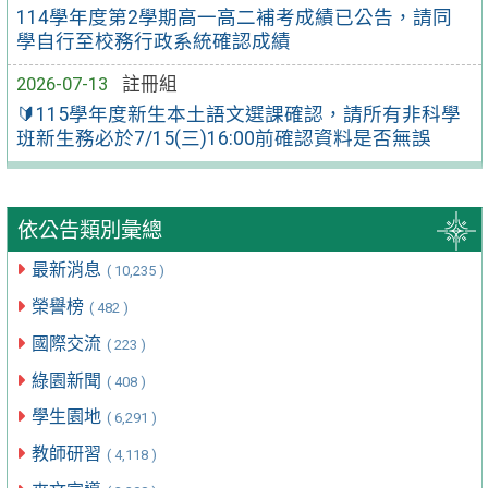
114學年度第2學期高一高二補考成績已公告，請同
學自行至校務行政系統確認成績
2026-07-13
註冊組
🔰115學年度新生本土語文選課確認，請所有非科學
班新生務必於7/15(三)16:00前確認資料是否無誤
依公告類別彙總
最新消息
( 10,235 )
榮譽榜
( 482 )
國際交流
( 223 )
綠園新聞
( 408 )
學生園地
( 6,291 )
教師研習
( 4,118 )