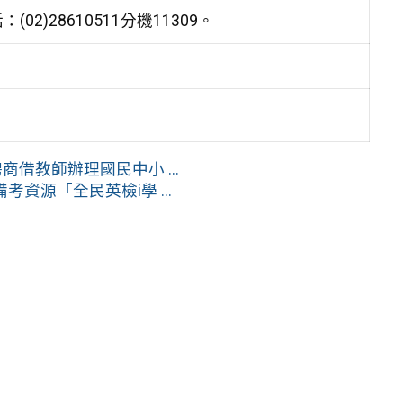
)28610511分機11309。
借教師辦理國民中小 ...
源「全民英檢i學 ...