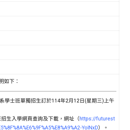
說明如下：
學士班單獨招生訂於114年2月12日(星期三)上午
至招生入學網頁查詢及下載，網址（
https://futurest
D%E5%8F%8A%E6%9F%A5%E8%A9%A2-YoINxD
）。