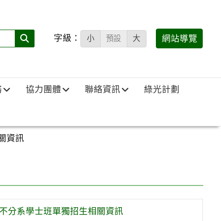
字級：
送出
網站導覽
小
預設
大
搜
尋
(必
務
協力團體
聯絡資訊
綠光計劃
填)：
關資訊
院不分系學士班單獨招生相關資訊