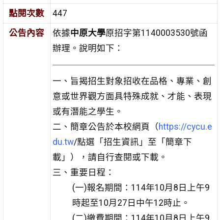
點閱次數
447
公告內容
依據
中原大學
原招字第1140003530號函
辦理。說明如下：
一、旨揭招生對象招收在品格、專業、創
意或世界觀方面具特殊成就、才能、表現
或有潛能之學生。
二、簡章公告於本校網頁（
https://cycu.e
du.tw
/點選「招生資訊」至「簡章下
載」），請自行查閱或下載。
三、重要日程：
(一)報名期間：114年10月8日上午9
時起至10月27日中午12時止。
(二)繳費期間：114年10月8日上午9