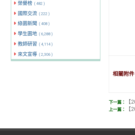
榮譽榜
( 482 )
國際交流
( 222 )
綠園新聞
( 408 )
學生園地
( 6,288 )
教師研習
( 4,114 )
來文宣導
( 2,306 )
相關附件
【2
【2