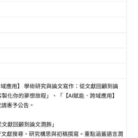
跨域應用】 學術研究與論文寫作：從文獻回顧到論
客製化你的夢想旅程」、「【AI賦能．跨域應用】
敬請惠予公告。
從文獻回顧到論文潤飾」
 進行文獻搜尋、研究構思與初稿撰寫。重點涵蓋語言潤