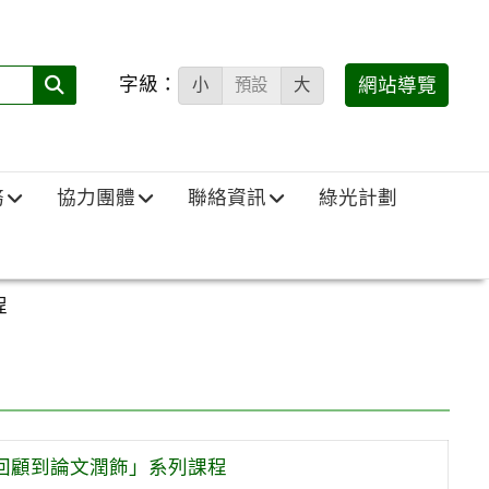
字級：
送出
網站導覽
小
預設
大
搜
尋
(必
務
協力團體
聯絡資訊
綠光計劃
填)：
程
獻回顧到論文潤飾」系列課程