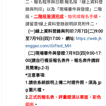
二、報名程序與日期:報名採「線上資料登
錄與列印」以及「現場審件與發證」二階
段，
二階段皆須完成
，始完成報名手續
，
請留意!線上資料登錄說明詳見附件二。
(
一)線上資料登錄與列印
:7
月7日(二)9:00
至7月9日(四)17:00，
網址:
https://web.jh
enggao.com/iGifted_MH
(
二)現場審件與發證:
7
月9日(四)9:00-17:
00
(
請自行備妥報名表件，報名表件請詳
見簡章p.2-3)
*
注意事項:
1.
請依系統說明
上傳二吋證件照，須為 jp
g 圖片檔
。
2.
正式的報名表、評量證須以單面、彩色
印出
。