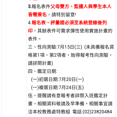
3.
報名表件
父母雙方、監護人與學生本人
皆需簽名
，請特別留意!
4.
報名表、評量證必須至系統登錄後列
印
，其餘表件可需求彈性使用實施計畫的
表件。
三、性向測驗:7月15日(三) (未具備報名資
格第1項、第2項者，始得報考性向測驗，
請詳閱計畫)
四、鑑定日期:
(一)初選日期:7月20日(一)
(一)複選日期:7月24日(五)
伍、提醒請有意報考者詳閱入班鑑定計
畫，相關資料敬請及早準備。相關事宜請
洽本校教務處特教組 電話:(02)23820484