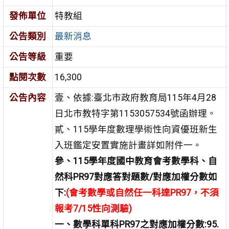
發佈單位
特教組
公告類別
最新消息
公告等級
重要
點閱次數
16,300
公告內容
壹、依據:臺北市政府教育局115年4月28
日北市教特字第1153057534號函辦理。
貳、115學年度數理學術性向資優班新生
入班鑑定安置實施計畫詳如附件一。
參、115學年度國中教育會考數學科、自
然科PR97對應答對題數/對應加權分數如
下:
(會考數學或自然任一科達PR97，不須
報考7/15性向測驗)
一、數學科單科PR97之對應加權分數:95.