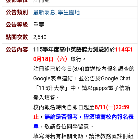
發佈單位
註冊組
公告類別
最新消息
,
學生園地
公告等級
重要
點閱次數
2,540
公告內容
115學年度高中英語聽力測驗
將於
114年1
0月18日（六）
舉行。
註冊組已於今日(8/4)寄送校內報名調查的
Google表單連結，並公告於Google Chat
「115升大學」中，請以gapps電子信箱
登入填答。
校內報名時間自即日起至
8/11(一)23:59
止
，
無論是否報考，皆須填寫校內報名表
單
，敬請各位同學留意。
填寫時若有相關問題，請洽教務處註冊組