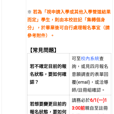
※
若為「視申請入學或其他入學管道結果
而定」學生，則由本校註記「集轉個身
分」，於畢業後可自行處理報名事宜（請
參考附件）。
【常見問題】
可至
校內系統
查
若不確定目前的報
詢，或見四月報名
名狀態，要如何確
意願調查的表單回
認？
覆(email)，或洽導
師/註冊組確認。
請務必於
6/1(一)1
若想要變更目前的
3:00前
親自至註冊
報名狀態，要如何