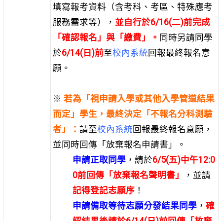
填寫報考資料（含考科、考區、特殊應考
服務需求等），
並自行
於6/16(二)前完成
「確認報名」與「繳費」。
同時另請同學
於
6/14(日)前
至
校內系統
回報最終報名意
願。
※
若為「視申請入學或其他入學管道結果
而定」學生，最終決定「不報名分科測驗
者」：
請至
校內系統
回報最終報名意願，
並同時
回傳「放棄報名申請書」。
申請正取同學
，請於
6/5(五)中午12:0
0前
回傳「放棄報名聲明書」
，並請
記得登記志願序
！
申請備取等待志願分發結果同學
，
確
認結果後請於6/14(日)前回傳「放棄