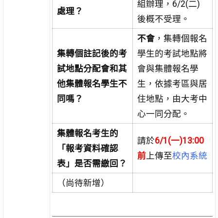
組辦理，6/2(二)
處理？
後概不受理。
不會
，集轉個報名
集轉個註記後的考
學生的考試地點將
試地點分配會和其
會與集體報名學
他集體報名學生不
生，依據考區與居
同嗎？
住地點，由大考中
心一同分配。
集體報名考生的
請於
6/1(一)13:00
「報考資料確認
前
上傳至
校內系統
表」是否需繳回？
（尚待新增）