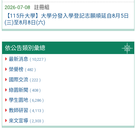
2026-07-08
註冊組
【115升大學】大學分發入學登記志願順延自8月5日
(三)至8月8日(六)
依公告類別彙總
最新消息
( 10,227 )
榮譽榜
( 482 )
國際交流
( 222 )
綠園新聞
( 408 )
學生園地
( 6,286 )
教師研習
( 4,113 )
來文宣導
( 2,303 )