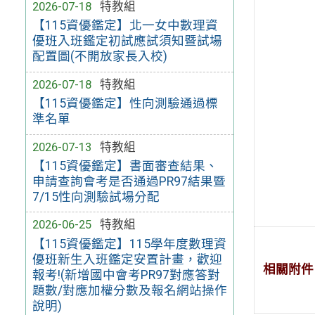
2026-07-18
特教組
【115資優鑑定】北一女中數理資
優班入班鑑定初試應試須知暨試場
配置圖(不開放家長入校)
2026-07-18
特教組
【115資優鑑定】性向測驗通過標
準名單
2026-07-13
特教組
【115資優鑑定】書面審查結果、
申請查詢會考是否通過PR97結果暨
7/15性向測驗試場分配
2026-06-25
特教組
【115資優鑑定】115學年度數理資
優班新生入班鑑定安置計畫，歡迎
相關附件
報考!(新增國中會考PR97對應答對
題數/對應加權分數及報名網站操作
說明)