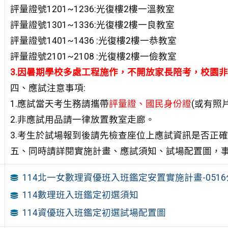
評量證號1201~1236:光復樓2樓一溫教室
評量證號1301~1336:光復樓2樓一良教室
評量證號1401~1436 :光復樓2樓一恭教室
評量證號2101~2108 :光復樓2樓一儉教室
3.
因暑期學校多處工程施作，不開放家長陪考，校園非
四、應試注意事項:
1.應試當天考生務請攜帶
評量證、國民身份證
(或有照
2.非應試用品請一律放置教室走廊。
3.考生於試場報到後請先檢查座位上應試資訊是否正
五、同時請詳閱實施計畫、應試須知、試場配置圖，
114北一女數理資優班入班鑑定安置實施計畫-051
114數理班入班鑑定初選須知
114資優班入班鑑定初選試場配置圖