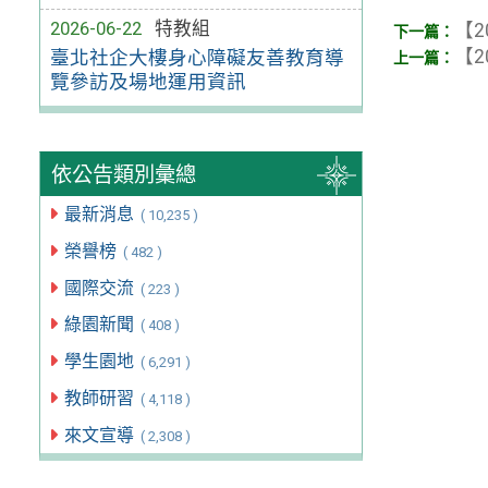
2026-06-22
特教組
【2
【2
臺北社企大樓身心障礙友善教育導
覽參訪及場地運用資訊
依公告類別彙總
最新消息
( 10,235 )
榮譽榜
( 482 )
國際交流
( 223 )
綠園新聞
( 408 )
學生園地
( 6,291 )
教師研習
( 4,118 )
來文宣導
( 2,308 )