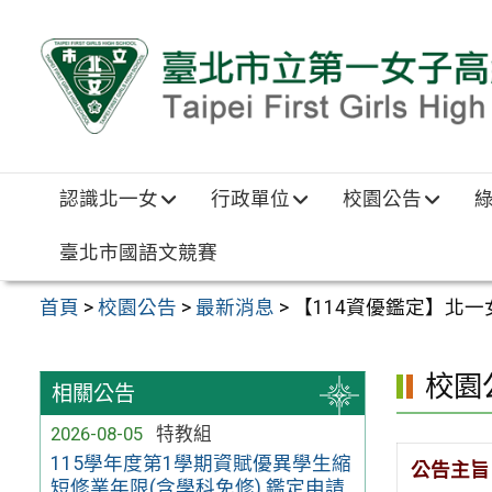
跳至主要內容區
認識北一女
行政單位
校園公告
臺北市國語文競賽
首頁
>
校園公告
>
最新消息
>
【114資優鑑定】北
校園
相關公告
2026-08-05
特教組
115學年度第1學期資賦優異學生縮
公告主旨
短修業年限(含學科免修) 鑑定申請