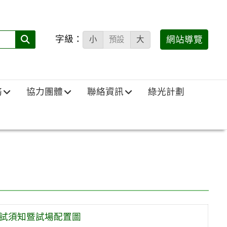
字級：
送出
網站導覽
小
預設
大
搜
尋
(必
務
協力團體
聯絡資訊
綠光計劃
填)：
應試須知暨試場配置圖