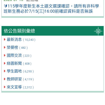
🔰115學年度新生本土語文選課確認，請所有非科學
班新生務必於7/15(三)16:00前確認資料是否無誤
依公告類別彙總
最新消息
( 10,240 )
榮譽榜
( 482 )
國際交流
( 223 )
綠園新聞
( 408 )
學生園地
( 6,293 )
教師研習
( 4,119 )
來文宣導
( 2,312 )