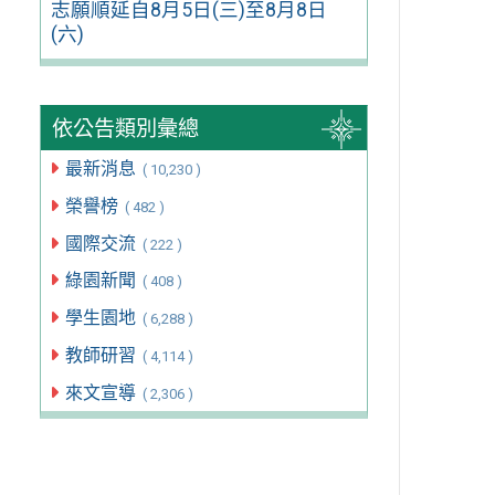
志願順延自8月5日(三)至8月8日
(六)
依公告類別彙總
最新消息
( 10,230 )
榮譽榜
( 482 )
國際交流
( 222 )
綠園新聞
( 408 )
學生園地
( 6,288 )
教師研習
( 4,114 )
來文宣導
( 2,306 )