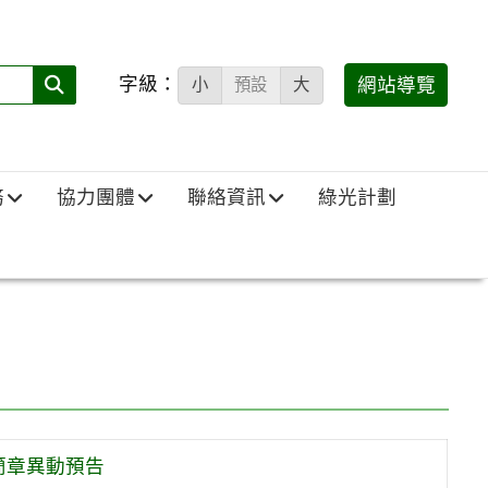
字級：
送出
網站導覽
小
預設
大
搜
尋
(必
務
協力團體
聯絡資訊
綠光計劃
填)：
簡章異動預告