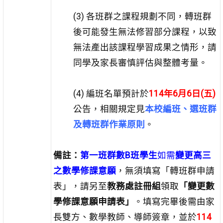
(3) 各班群之課程規劃不同，轉班群
後可能發生無法修習部分課程，以致
無法產出該課程學習成果之情形，請
同學及家長審慎評估與整體考量。
(4) 編班名單預計於
114年6月6日(五)
公告，相關規定見
本校編班、選班群
及轉班群作業原則
。
備註：
第一班群數B班學生
如需
變更高三
之數學修課意願
，無須填寫「轉班群申請
表」，請另至
教務處註冊組
領取
「變更數
學修課意願申請表」
。填寫完畢後需由家
長雙方、數學教師、導師簽章，並於
114