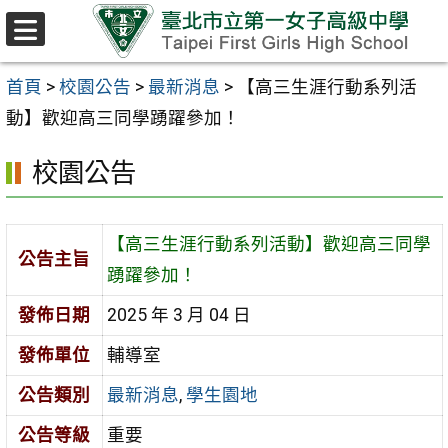
跳至主要內容區
選
單
首頁
>
校園公告
>
最新消息
>
【高三生涯行動系列活
動】歡迎高三同學踴躍參加！
校園公告
【高三生涯行動系列活動】歡迎高三同學
公告主旨
踴躍參加！
發佈日期
2025 年 3 月 04 日
發佈單位
輔導室
公告類別
最新消息
,
學生園地
公告等級
重要