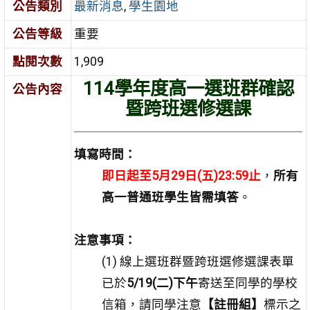
公告類別
最新消息
,
學生園地
公告等級
重要
點閱次數
1,909
114學年度高一選班群確認
公告內容
暨跨班選修選課
填寫時間：
即日起至5月29日(五)23:59止
，
所有
高一普通班學生皆需填答
。
注意事項：
(1) 線上選班群暨跨班選修選課表單
已於
5/19(二)下午
寄送至同學的學校
信箱，請同學注意
【註冊組】
標示之