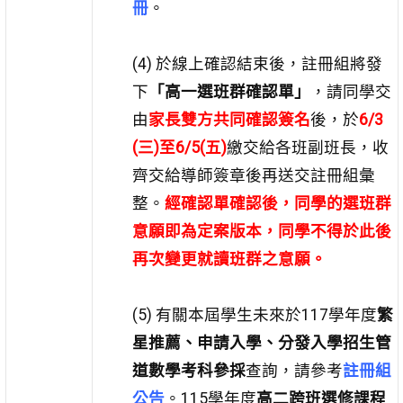
冊
。
(4) 於線上確認結束後，註冊組將發
下
「高一選班群確認單」
，請同學交
由
家長雙方共同確認簽名
後，於
6/3
(三)至6/5(五)
繳交給各班副班長，收
齊交給導師簽章後再送交註冊組彙
整。
經確認單確認後，同學的選班群
意願即為定案版本，同學不得於此後
再次變更就讀班群之意願。
(5) 有關本屆學生未來於117學年度
繁
星推薦、申請入學、分發入學招生管
道數學考科參採
查詢，請參考
註冊組
公告
。115學年度
高二跨班選修課程