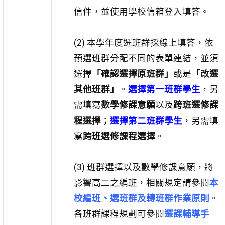
信件，並使用學校信箱登入填答。
(2) 本學年度選班群採線上填答，依
預選班群分配不同的表單連結，並須
選擇
「確認選擇原班群」
或是
「改選
其他班群」
。
選擇第一班群學生
，另
需填寫
數學修課意願
以及
跨班選修課
程選擇
；
選擇第二班群學生
，另需填
寫
跨班選修課程選擇
。
(3) 班群選擇以及數學修課意願，將
影響高二之編班，相關規定請參閱
本
校編班、選班群及轉班群作業原則
。
各班群課程規劃可參閱
選課輔導手