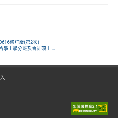
616修訂版(第2次)
學士學分班及會計碩士 ...
登入