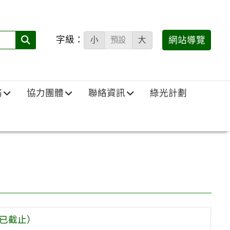
字級：
送出
網站導覽
小
預設
大
搜
尋
(必
務
協力團體
聯絡資訊
綠光計劃
填)：
（已截止）