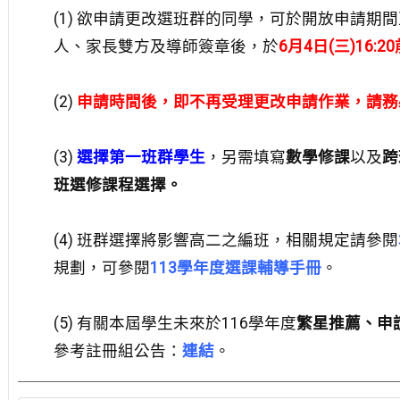
(1) 欲申請更改選班群的同學，可於開放申請期
人、家長雙方及導師簽章後，於
6月4日(三)16:2
(2)
申請時間後，即不再受理更改申請作業，請務
(3)
選擇第一班群學生
，另需填寫
數學修課
以及
跨
班選修課程選擇。
(4) 班群選擇將影響高二之編班，相關規定請參閱
規劃，可參閱
113學年度選課輔導手冊
。
(5) 有關本屆學生未來於116學年度
繁星推薦、申
參考註冊組公告：
連結
。