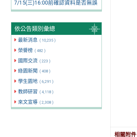
7/15(三)16:00前確認資料是否無誤
依公告類別彙總
最新消息
( 10,235 )
榮譽榜
( 482 )
國際交流
( 223 )
綠園新聞
( 408 )
學生園地
( 6,291 )
教師研習
( 4,118 )
來文宣導
( 2,308 )
相關附件