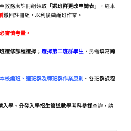
間至教務處註冊組領取
「選班群更改申請表」
，經本
0前
繳回註冊組，以利後續編班作業。
必審慎考量。
班選修課程選擇
；
選擇第二班群學生
，另需填寫
跨
本校編班、選班群及轉班群作業原則
。各班群課程
請入學、分發入學招生管道數學考科參採
查詢，請