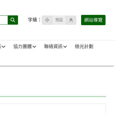
字級：
送出
網站導覽
小
預設
大
搜
尋
(必
務
協力團體
聯絡資訊
綠光計劃
填)：