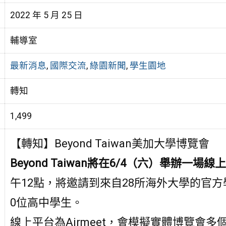
2022 年 5 月 25 日
輔導室
最新消息
,
國際交流
,
綠園新聞
,
學生園地
轉知
1,499
【轉知】Beyond Taiwan美加大學博覽會
Beyond Taiwan
將在
6/4
（六）舉辦一場線上
午12點，將邀請到來自28所海外大學的官
0位高中學生。
線上平台為Airmeet，會模擬實體博覽會