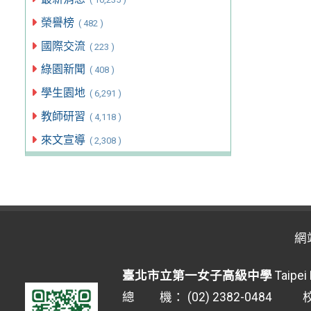
榮譽榜
( 482 )
國際交流
( 223 )
綠園新聞
( 408 )
學生園地
( 6,291 )
教師研習
( 4,118 )
來文宣導
( 2,308 )
網
臺北市立第一女子高級中學
Taipei 
總 機： (02) 2382-0484 校安