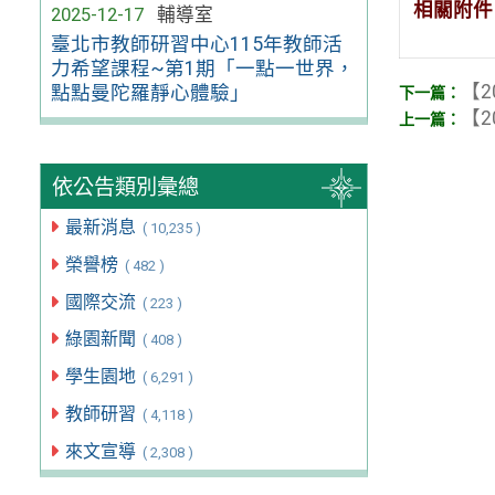
相關附件
2025-12-17
輔導室
臺北市教師研習中心115年教師活
力希望課程~第1期「一點一世界，
【2
點點曼陀羅靜心體驗」
【2
依公告類別彙總
最新消息
( 10,235 )
榮譽榜
( 482 )
國際交流
( 223 )
綠園新聞
( 408 )
學生園地
( 6,291 )
教師研習
( 4,118 )
來文宣導
( 2,308 )