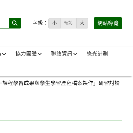
字級：
送出
網站導覽
小
預設
大
搜
尋
(必
務
協力團體
聯絡資訊
綠光計劃
填)：
流—課程學習成果與學生學習歷程檔案製作」研習討論