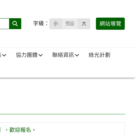
字級：
送出
網站導覽
小
預設
大
搜
尋
(必
務
協力團體
聯絡資訊
綠光計劃
填)：
】，歡迎報名。