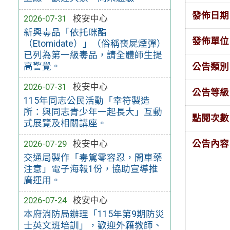
發佈日期
2026-07-31
校安中心
新興毒品「依托咪酯
發佈單位
（Etomidate）」（俗稱喪屍煙彈）
已列為第一級毒品，請全體師生提
高警覺。
公告類別
2026-07-31
校安中心
公告等級
115年同志公民活動「幸符製造
所：與同志青少年一起長大」互動
點閱次數
式展覽及相關講座。
2026-07-29
校安中心
公告內容
交通局製作「毒駕零容忍，開車藥
注意」電子海報1份，協助宣導推
廣運用。
2026-07-24
校安中心
本府消防局辦理「115年第9期防災
士英文班培訓」，歡迎外籍教師、