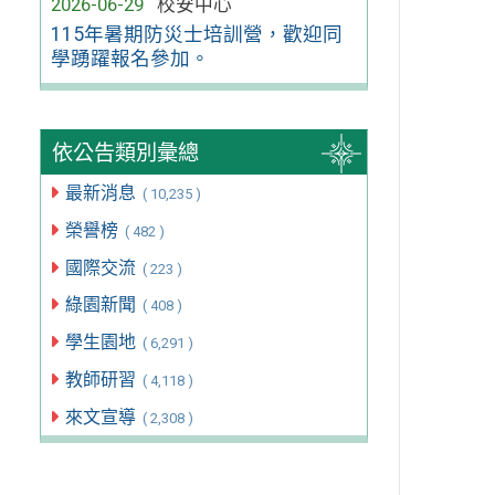
2026-06-29
校安中心
115年暑期防災士培訓營，歡迎同
學踴躍報名參加。
依公告類別彙總
最新消息
( 10,235 )
榮譽榜
( 482 )
國際交流
( 223 )
綠園新聞
( 408 )
學生園地
( 6,291 )
教師研習
( 4,118 )
來文宣導
( 2,308 )