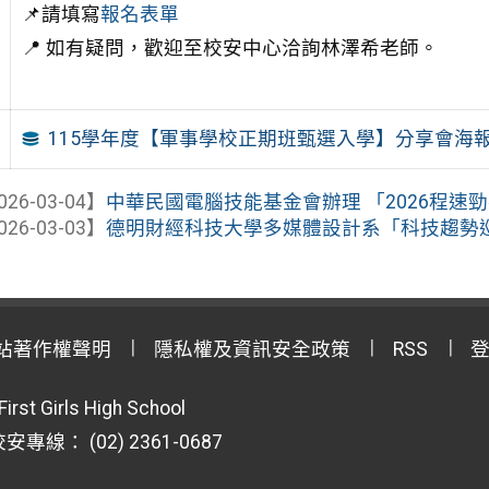
📌請填寫
報名表單
📍 如有疑問，歡迎至校安中心洽詢林澤希老師。
115學年度【軍事學校正期班甄選入學】分享會海報
026-03-04】
中華民國電腦技能基金會辦理 「2026程速
026-03-03】
德明財經科技大學多媒體設計系「科技趨勢
站著作權聲明
隱私權及資訊安全政策
RSS
First Girls High School
專線： (02) 2361-0687