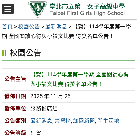
跳至主要內容區
選
單
首頁
>
校園公告
>
最新消息
>
【賀】114學年度第一學
期 全國閱讀心得與小論文比賽 得獎名單公告！
校園公告
【賀】114學年度第一學期 全國閱讀心得
公告主旨
與小論文比賽 得獎名單公告！
發佈日期
2025 年 11 月 26 日
發佈單位
服務推廣組
公告類別
最新消息
,
榮譽榜
,
綠園新聞
,
學生園地
公告等級
狂賀