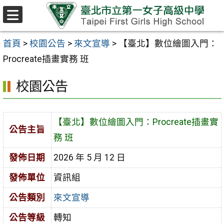
跳至主要內容區
選
單
首頁
>
校園公告
>
來文宣導
>
【臺北】數位繪圖入門：
Procreate插畫實務 班
校園公告
【臺北】數位繪圖入門：Procreate插畫實
公告主旨
務 班
發佈日期
2026 年 5 月 12 日
發佈單位
資訊組
公告類別
來文宣導
公告等級
轉知