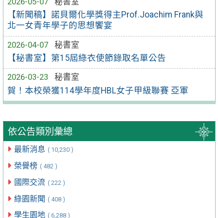
2026-05-07
秘書室
【新聞稿】諾貝爾化學獎得主Prof.Joachim Frank與
北一女青年學子的思想饗宴
2026-04-07
秘書室
【秘書室】第15屆綠衣使節錄取名單公告
2026-03-23
秘書室
賀！本校榮獲114學年度HBL女子甲級聯賽 亞軍
依公告類別彙總
最新消息
( 10,230 )
榮譽榜
( 482 )
國際交流
( 222 )
綠園新聞
( 408 )
學生園地
( 6,288 )