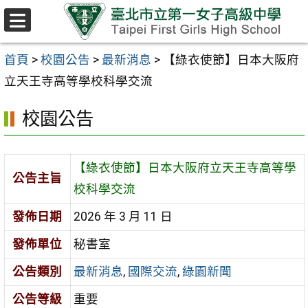
跳至主要內容區
選
單
首頁
>
校園公告
>
最新消息
>
【綠衣使節】日本大阪府
立天王寺高等學校科學交流
校園公告
【綠衣使節】日本大阪府立天王寺高等學
公告主旨
校科學交流
發佈日期
2026 年 3 月 11 日
發佈單位
秘書室
公告類別
最新消息
,
國際交流
,
綠園新聞
公告等級
重要