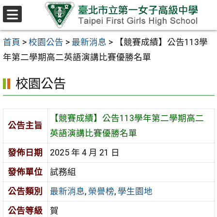
跳至主要內容區
選
單
首頁
>
校園公告
>
最新消息
>
【競賽成績】公告113學
年第二學期高二英語演講比賽優勝名單
校園公告
【競賽成績】公告113學年第二學期高二
公告主旨
英語演講比賽優勝名單
發佈日期
2025 年 4 月 21 日
發佈單位
試務組
公告類別
最新消息
,
榮譽榜
,
學生園地
公告等級
賀