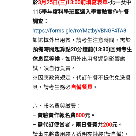
於
3月25日(三)13:00前填寫表單
-北一女中
115學年度科學班甄選入學實驗實作午餐
調查：
https://forms.gle/roYMztbyVBNGF4TA8
如選擇外出用餐，請考生注意時間，需於
預備時間起算點20分鐘前(13:30)回到考生
休息區等候
。如因外出用餐遲到影響應
試，須自行負責。
※因應政策規定，代訂午餐不提供免洗餐
具，請考生務必
自備餐具
。
六、報名費與繳費：
– 實驗實作報名費
800
元。
– 需代訂便當者，兩日餐費共
200
元。
請事先將費用裝入透明夾鏈袋(請自備)，