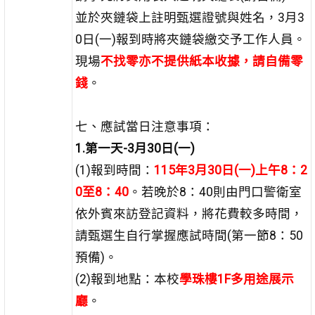
並於夾鏈袋上註明甄選證號與姓名，3月3
0日(一)報到時將夾鏈袋繳交予工作人員。
現場
不找零亦不提供紙本收據，請自備零
錢
。
七、應試當日注意事項：
1.第一天-3月30日(一)
(1)報到時間：
115年3月30日(一)上午8：2
0至8：40
。若晚於8：40則由門口警衛室
依外賓來訪登記資料，將花費較多時間，
請甄選生自行掌握應試時間(第一節8：50
預備)。
(2)報到地點：本校
學珠樓1F多用途展示
廳
。