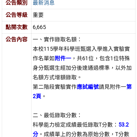
公告類別
最新消息
公告等級
重要
點閱次數
6,665
公告內容
一、實作錄取名額：
本校115學年科學班甄選入學進入實驗實
作名單如
附件一
，共61位，包含1位特殊
身分甄選生經加分後達通過標準，以外加
名額方式增額錄取。
第二階段實驗實作
應試編號
請見附件一
第
2頁
。
二、最低錄取分數：
科學能力檢定成績最低錄取T分數：
53.2
分
。成績單上的分數為原始分數，T分數