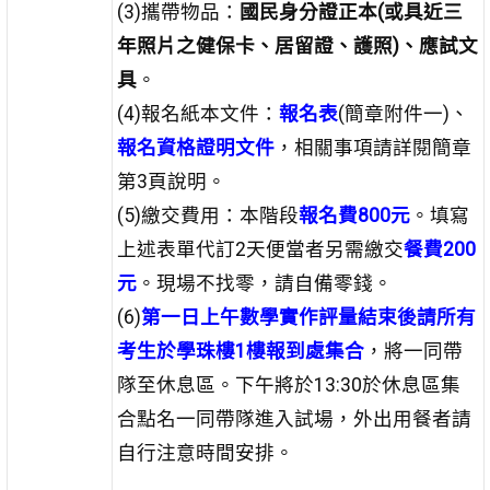
(3)攜帶物品：
國民身分證正本(或具近三
年照片之健保卡、居留證、護照)、應試文
具
。
(4)報名紙本文件：
報名表
(簡章附件一)、
報名資格證明文件
，相關事項請詳閱簡章
第3頁說明。
(5)繳交費用：本階段
報名費800元
。填寫
上述表單代訂2天便當者另需繳交
餐費200
元
。現場不找零，請自備零錢。
(6)
第一日上午數學實作評量結束後請所有
考生於學珠樓1樓報到處集合
，將一同帶
隊至休息區。下午將於13:30於休息區集
合點名一同帶隊進入試場，外出用餐者請
自行注意時間安排。