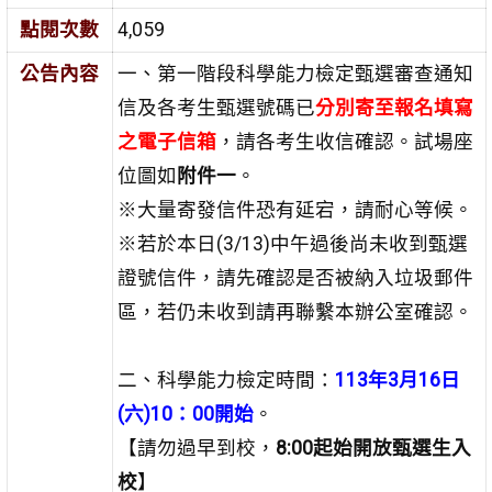
點閱次數
4,059
公告內容
一、第一階段科學能力檢定甄選審查通知
信及各考生甄選號碼已
分別寄至報名填寫
之電子信箱
，請各考生收信確認。試場座
位圖如
附件一
。
※大量寄發信件恐有延宕，請耐心等候。
※若於本日(3/13)中午過後尚未收到甄選
證號信件，請先確認是否被納入垃圾郵件
區，若仍未收到請再聯繫本辦公室確認。
二、科學能力檢定時間：
113年3月16日
(六)10：00開始
。
【請勿過早到校，
8:00起始開放甄選生入
校
】