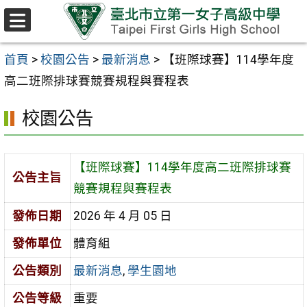
跳至主要內容區
選
單
首頁
>
校園公告
>
最新消息
>
【班際球賽】114學年度
高二班際排球賽競賽規程與賽程表
校園公告
【班際球賽】114學年度高二班際排球賽
公告主旨
競賽規程與賽程表
發佈日期
2026 年 4 月 05 日
發佈單位
體育組
公告類別
最新消息
,
學生園地
公告等級
重要