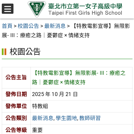
跳至主要內容區
選
單
首頁
>
校園公告
>
最新消息
>
【特教電影宣導】無限影
展- III：療癒之路｜憂鬱症 × 情緒支持
校園公告
【特教電影宣導】無限影展- III：療癒之
公告主旨
路｜憂鬱症 × 情緒支持
發佈日期
2025 年 10 月 21 日
發佈單位
特教組
公告類別
最新消息
,
學生園地
,
教師研習
公告等級
重要