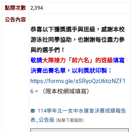
點閱次數
2,394
公告內容
恭喜以下獲獎選手與班級，感謝本校
游泳社同學協助，也謝謝每位盡力參
與的選手們！
敬請
大隊接力「前六名」的班級
填
寫
決賽出賽名單，以利獎狀印製：
https://forms.gle/sSRyoQzU6tizNZF1
6
。（限本校網域填寫）
114學年北一女中水運會決賽成績報告
表_公告版
(點擊下載檔案)