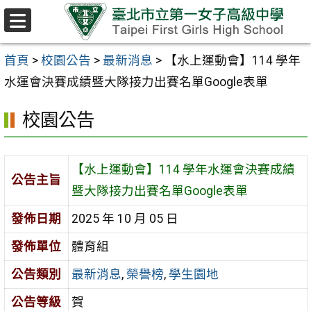
跳至主要內容區
選
單
首頁
>
校園公告
>
最新消息
>
【水上運動會】114 學年
水運會決賽成績暨大隊接力出賽名單Google表單
校園公告
【水上運動會】114 學年水運會決賽成績
公告主旨
暨大隊接力出賽名單Google表單
發佈日期
2025 年 10 月 05 日
發佈單位
體育組
公告類別
最新消息
,
榮譽榜
,
學生園地
公告等級
賀