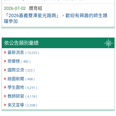
2026-07-02
體育組
「2026嘉義雙潭星光路跑」，歡迎有興趣的師生踴
躍參加
依公告類別彙總
最新消息
( 10,235 )
榮譽榜
( 482 )
國際交流
( 223 )
綠園新聞
( 408 )
學生園地
( 6,291 )
教師研習
( 4,118 )
來文宣導
( 2,308 )