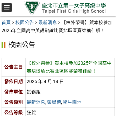
跳至主要內容區
選
單
首頁
>
校園公告
>
最新消息
>
【校外榮譽】賀本校參加
2025年全國高中英語辯論比賽北區區賽榮獲佳績！
校園公告
【校外榮譽】賀本校參加2025年全國高中
公告主旨
英語辯論比賽北區區賽榮獲佳績！
發佈日期
2025 年 4 月 14 日
發佈單位
試務組
公告類別
最新消息
,
榮譽榜
,
學生園地
公告等級
狂賀