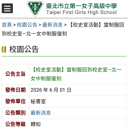
跳至主要內容區
選
單
首頁
>
校園公告
>
最新消息
>
【校史室活動】當制服回
到校史室—北一女中制服復刻
校園公告
【校史室活動】當制服回到校史室—北一
公告主旨
女中制服復刻
發佈日期
2026 年 6 月 01 日
發佈單位
秘書室
公告類別
最新消息
公告等級
轉知