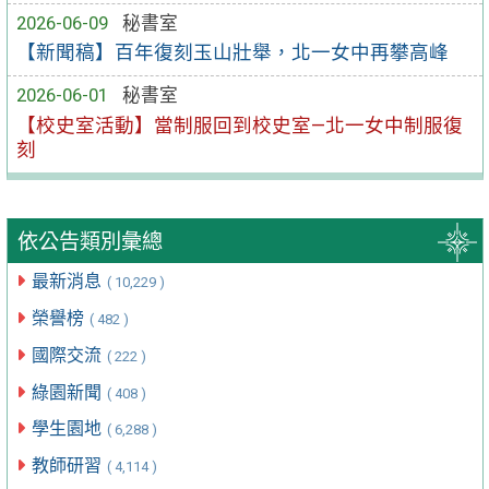
2026-06-09
秘書室
【新聞稿】百年復刻玉山壯舉，北一女中再攀高峰
2026-06-01
秘書室
【校史室活動】當制服回到校史室—北一女中制服復
刻
依公告類別彙總
最新消息
( 10,229 )
榮譽榜
( 482 )
國際交流
( 222 )
綠園新聞
( 408 )
學生園地
( 6,288 )
教師研習
( 4,114 )