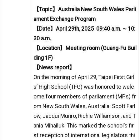
【Topic】Australia New South Wales Parli
ament Exchange Program
【Date】April 29th, 2025 09:40 a.m. ~ 10:
30 a.m.
【Location】Meeting room (Guang-Fu Buil
ding 1F)
【News report】
On the morning of April 29, Taipei First Girl
s’ High School (TFG) was honored to welc
ome four members of parliament (MPs) fr
om New South Wales, Australia: Scott Farl
ow, Jacqui Munro, Richie Williamson, and T
ania Mihailuk. This marked the school’s fir
st reception of international legislators thi