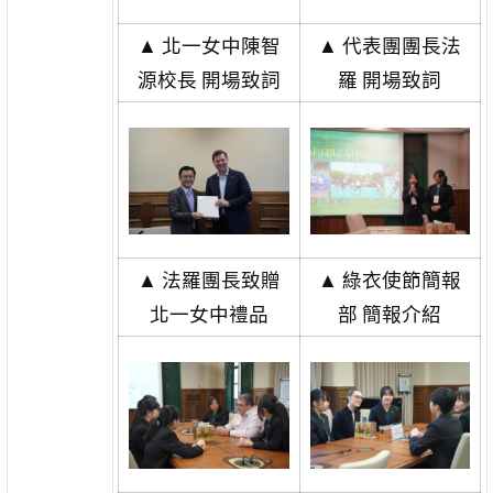
▲ 北一女中陳智
▲ 代表團團長法
源校長 開場致詞
羅 開場致詞
▲ 法羅團長致贈
▲ 綠衣使節簡報
北一女中禮品
部 簡報介紹